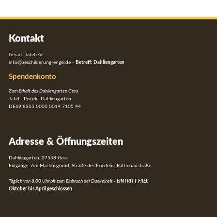
Kontakt
Geraer Tafel e.V.
info@beschilderung-engel.de
-
Betreff: Dahliengarten
Spendenkonto
Zum Erhalt des Dahliengarten Gera.
Tafel - Projekt Dahliengarten
DE69 8305 0000 0014 7105 44
Adresse & Öffnungszeiten
Dahliengarten, 07548 Gera
Eingänge: Am Martinsgrund, Straße des Friedens, Rathenaustraße
Täglich von 8:00 Uhr bis zum Einbruch der Dunkelheit -
EINTRITT FREI!
Oktober bis April geschlossen
Navigation